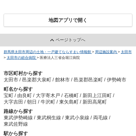
地図アプリで開く
ページトップへ
群馬県太田市周辺の土地・一戸建てならすまい情報館
>
周辺施設案内
>
太田市
>
太田市の総合病院
>
医療法人三省会堀江病院
市区町村から探す
太田市
/
邑楽郡大泉町
/
館林市
/
邑楽郡邑楽町
/
伊勢崎市
町名から探す
宝町
/
由良町
/
大字寄木戸
/
石橋町
/
新田上江田町
/
大字吉田
/
朝日
/
牛沢町
/
東矢島町
/
新田高尾町
路線から探す
東武伊勢崎線
/
東武桐生線
/
東武小泉線
/
両毛線
/
東武佐野線
駅から探す