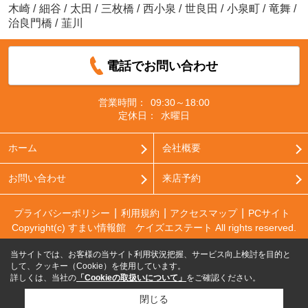
木崎
/
細谷
/
太田
/
三枚橋
/
西小泉
/
世良田
/
小泉町
/
竜舞
/
治良門橋
/
韮川
電話でお問い合わせ
営業時間：
09:30～18:00
定休日：
水曜日
ホーム
会社概要
お問い合わせ
来店予約
プライバシーポリシー
利用規約
アクセスマップ
PCサイト
Copyright(c) すまい情報館 ケイズエステート All rights reserved.
当サイトでは、お客様の当サイト利用状況把握、サービス向上検討を目的と
して、クッキー（Cookie）を使用しています。
詳しくは、当社の
「Cookieの取扱いについて」
をご確認ください。
閉じる