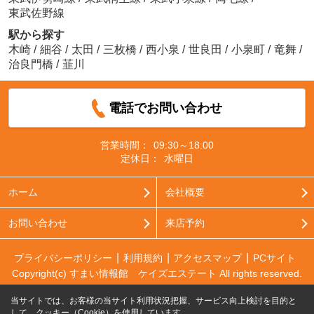
東武佐野線
駅から探す
木崎
/
細谷
/
太田
/
三枚橋
/
西小泉
/
世良田
/
小泉町
/
竜舞
/
治良門橋
/
韮川
電話でお問い合わせ
営業時間：
09:30～18:00
定休日：
水曜日
ホーム
会社概要
お問い合わせ
来店予約
プライバシーポリシー
利用規約
アクセスマップ
PCサイト
Copyright(c) すまい情報館 ケイズエステート All rights reserved.
当サイトでは、お客様の当サイト利用状況把握、サービス向上検討を目的と
して、クッキー（Cookie）を使用しています。