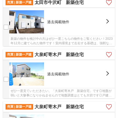
太田市牛沢町 新築住宅
売買 | 新築一戸建
過去掲載物件
新築の物件を検討中の方はぜひ一度こちらの物件をご覧ください！2023
年12月に建てられた物件です！室内環境まで左右する基礎は、強靭なベ
タ基礎！地盤調査済みの物件です！不動産をお...
大泉町寄木戸 新築住宅
売買 | 新築一戸建
過去掲載物件
ぜひ一度見ていただきたい、「大泉町寄木戸 新築住宅」です◎地盤が
弱いと大惨事になりかねませんので地盤調査はとても大切です◎戸建て
物件をご検討なら、コチラの新築の物件をご覧く...
大泉町寄木戸 新築住宅
売買 | 新築一戸建