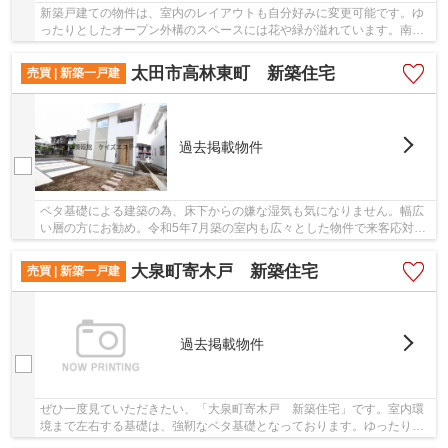
新築戸建ての物件は、室内のレイアウトも自分好みに変更可能です。ゆ
ったりとしたオープン外構のスペースには花や緑が溢れています。南側
道路に面しているため、日当たりを確保する事...
太田市高林東町 新築住宅
売買 | 新築一戸建
過去掲載物件
ベタ基礎による建築の為、床下からの嫌な湿気も気になりません。幅広
い層の方にお勧め。令和5年7月築の室内も広々とした物件で来客応対に
も安心です。前面道路6m以上は確保しているの...
大泉町寄木戸 新築住宅
売買 | 新築一戸建
過去掲載物件
ぜひ一度見ていただきたい、「大泉町寄木戸 新築住宅」です。室内環
境まで左右する基礎は、強靭なベタ基礎となっております。ゆったりと
したオープン外構のスペースには花や緑が溢れ...