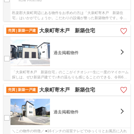
邑楽郡大泉町周辺にある物件をお求めの方は「大泉町寄木戸 新築住
宅」はいかがでしょうか。こだわりの設備が整った新築物件です。令和6
年5月築の物件となり、室内も綺麗です。こちら...
大泉町寄木戸 新築住宅
売買 | 新築一戸建
過去掲載物件
「大泉町寄木戸 新築住宅」のここがイチオシ♪一生に一度のマイホーム
探しは、ぜひ新築戸建てで♪木の温もりも感じることのできる、令和6年
5月築の物件となります♪新築ならではの「新し...
大泉町寄木戸 新築住宅
売買 | 新築一戸建
過去掲載物件
＼この物件の特徴／ ■16インチの浴室テレビでゆっくりとお風呂に入れ