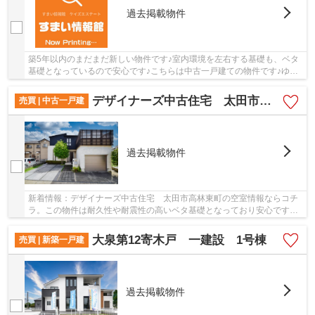
過去掲載物件
築5年以内のまだまだ新しい物件です♪室内環境を左右する基礎も、ベタ
基礎となっているので安心です♪こちらは中古一戸建ての物件です♪ゆっ
たりとしたオープン外構のスペースには花や緑...
デザイナーズ中古住宅 太田市高林東町
売買 | 中古一戸建
過去掲載物件
新着情報：デザイナーズ中古住宅 太田市高林東町の空室情報ならコチ
ラ。この物件は耐久性や耐震性の高いベタ基礎となっており安心です。
吹抜けがあり、天井の圧迫感が無いのも魅力で...
大泉第12寄木戸 一建設 1号棟
売買 | 新築一戸建
過去掲載物件