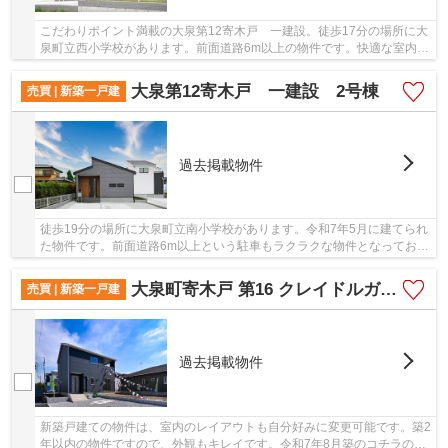
こだわりポイント満載の大泉第12寄木戸 一建設。徒歩17分の場所に大
泉町立西小学校があります。前面道路6m以上の物件です。快適な室内と
落ち着いた外観が魅力の令和7年5月築の物件。...
大泉第12寄木戸 一建設 2号棟
売買 | 新築一戸建
過去掲載物件
徒歩19分の場所に大泉町立南小学校があります。令和7年5月に建てられ
た物件です。前面道路6m以上という駐車もラクラクな物件となっており
ます。室内環境を左右する基礎も、ベタ基礎と...
大泉町寄木戸 第16 クレイドルガーデン 2号棟
売買 | 新築一戸建
過去掲載物件
新築戸建ての物件は、室内のレイアウトも自分好みに変更可能です。築2
年以内の物件ですので、外観もキレイです。令和7年8月築のコチラの物