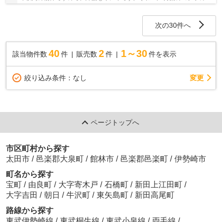
件は、落ち着きのある室内が魅力的です。好評...
次の30件へ
40
2
1～30
該当物件数
件
販売数
件
件を表示
変更
絞り込み条件：
なし
ページトップへ
市区町村から探す
太田市
/
邑楽郡大泉町
/
館林市
/
邑楽郡邑楽町
/
伊勢崎市
町名から探す
宝町
/
由良町
/
大字寄木戸
/
石橋町
/
新田上江田町
/
大字吉田
/
朝日
/
牛沢町
/
東矢島町
/
新田高尾町
路線から探す
東武伊勢崎線
/
東武桐生線
/
東武小泉線
/
両毛線
/