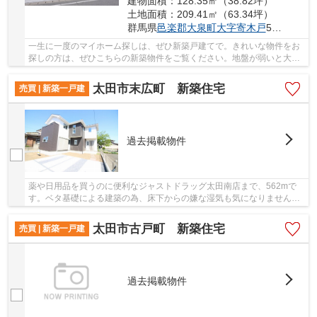
建物面積：128.35㎡（38.82坪）
土地面積：209.41㎡（63.34坪）
群馬県
邑楽郡大泉町
大字寄木戸
525-1
一生に一度のマイホーム探しは、ぜひ新築戸建てで。きれいな物件をお
探しの方は、ぜひこちらの新築物件をご覧ください。地盤が弱いと大惨
事になりかねませんので地盤調査はとても大切...
太田市末広町 新築住宅
売買 | 新築一戸建
過去掲載物件
薬や日用品を買うのに便利なジャストドラッグ太田南店まで、562mで
す。ベタ基礎による建築の為、床下からの嫌な湿気も気になりません。
綺麗で清潔感のある室内が新築戸建ての特徴です...
太田市古戸町 新築住宅
売買 | 新築一戸建
過去掲載物件