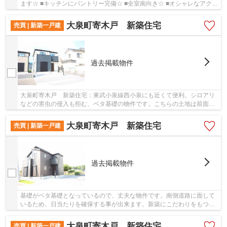
ます☆ ■キッチンにパントリー完備☆ ■全室南向き☆ ■オシャレなアクセ
ントクロス☆ ■2面バルコニー付です☆ 【無料相...
大泉町寄木戸 新築住宅
売買 | 新築一戸建
過去掲載物件
大泉町寄木戸 新築住宅：東武小泉線西小泉にも近くて便利。シロアリ
などの害虫の侵入も拒む、ベタ基礎の物件です。こちらの土地は前面道
路6m以上です。こだわりのある方も多い、新築...
大泉町寄木戸 新築住宅
売買 | 新築一戸建
過去掲載物件
基礎がベタ基礎となっているので、丈夫な物件です。南側道路に面して
いるため、日当たりを確保する事が出来ます。新築にこだわりをもつ方
には、こちらの新築物件はいかがでしょうか。...
大泉町寄木戸 新築住宅
売買 | 新築一戸建