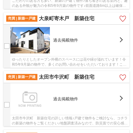
こだわりのある方も多い、新築の戸建て物件♪落ち着きのある室内と、趣
のある外観が魅力の令和5年9月築の物件です♪前面道路6m以上は確保し
ているので車の出し入れもラクラクです♪地盤調...
大泉町寄木戸 新築住宅
売買 | 新築一戸建
過去掲載物件
ゆったりとしたオープン外構のスペースには花や緑が溢れています！令
和5年9月築の物件で、多くのお問い合わせをいただいております！こだ
わりのある方も多い、新築の戸建て物件！地盤...
太田市牛沢町 新築住宅
売買 | 新築一戸建
過去掲載物件
太田市牛沢町 新築住宅の詳しい情報♪戸建て物件をご検討なら、コチラ
の新築の物件をご覧ください♪地盤調査済みなので、防災面での安心感が
増します♪きれいな物件をお探しの方は、ぜひ...