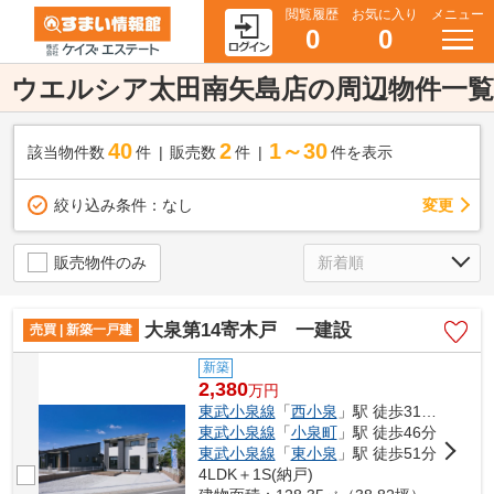
閲覧履歴
お気に入り
メニュー
0
0
ウエルシア太田南矢島店の周辺物件一覧
40
2
1～30
該当物件数
件
販売数
件
件を表示
変更
絞り込み条件：
なし
販売物件のみ
大泉第14寄木戸 一建設
売買 | 新築一戸建
新築
2,380
万
円
東武小泉線
「
西小泉
」駅 徒歩31分車6分 2.2km
東武小泉線
「
小泉町
」駅 徒歩46分
東武小泉線
「
東小泉
」駅 徒歩51分
4LDK＋1S(納戸)