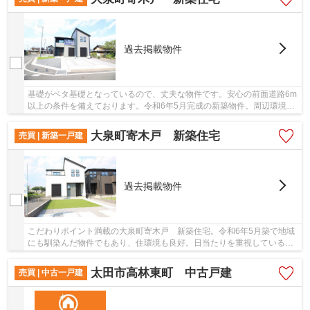
過去掲載物件
基礎がベタ基礎となっているので、丈夫な物件です。安心の前面道路6m
以上の条件を備えております。令和6年5月完成の新築物件。周辺環境も
良好で、魅力的な住環境のある、令和6年5月築...
大泉町寄木戸 新築住宅
売買 | 新築一戸建
過去掲載物件
こだわりポイント満載の大泉町寄木戸 新築住宅。令和6年5月築で地域
にも馴染んだ物件でもあり、住環境も良好。日当たりを重視している方
に適した南側道路になります。初めてのマイホ...
太田市高林東町 中古戸建
売買 | 中古一戸建