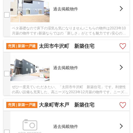
過去掲載物件
ベタ基礎なので床下の湿気も気になりません♪こちらの物件は2023年10
月築の物件です♪新築ならではの「新しさ」がとても魅力です♪安心の前
面道路6m以上の条件を備えております♪一戸建て...
太田市牛沢町 新築住宅
売買 | 新築一戸建
過去掲載物件
ぜひ一度見ていただきたい、「太田市牛沢町 新築住宅」です。利便性
の高い設備も充実した、高ニーズな2023年12月築の物件です。ニーズの
あるピカピカの新築物件となっています。南側...
大泉町寄木戸 新築住宅
売買 | 新築一戸建
過去掲載物件