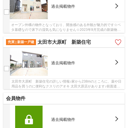
過去掲載物件
オープン外構の物件となっており、開放感のある外観が魅力的です☆ベ
タ基礎なので床下の湿気も気になりません☆2023年9月完成の新築物件
☆2023年9月築の物件となっており、レトロな室内が...
太田市大原町 新築住宅
売買 | 新築一戸建
過去掲載物件
太田市大原町 新築住宅の詳しい情報♪家から238mのところに、薬や日
用品を買うのに便利なクスリのアオキ 太田大原店があります♪前面道路
6m以上は確保しているので車の出し入れもラクラ...
会員物件
過去掲載物件