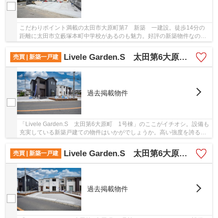
こだわりポイント満載の太田市大原町第7 新築 一建設。徒歩14分の
距離に太田市立藪塚本町中学校があるのも魅力。好評の新築物件なの
で、おすすめです。コチラの物件は、新築の戸建て...
Livele Garden.S 太田第6大原町 1号棟
売買 | 新築一戸建
過去掲載物件
「Livele Garden.S 太田第6大原町 1号棟」のここがイチオシ。設備も
充実している新築戸建ての物件はいかがでしょうか。高い強度を誇るベ
タ基礎の物件ですので、耐震性も良好で安心で...
Livele Garden.S 太田第6大原町 2号棟
売買 | 新築一戸建
過去掲載物件