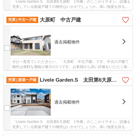
「Livele Garden.S 太田第6大原町 1号棟」のここがイチオシ。設備も
充実している新築戸建ての物件はいかがでしょうか。高い強度を誇るベ
タ基礎の物件ですので、耐震性も良好で安心で...
大原町 中古戸建
売買 | 中古一戸建
過去掲載物件
ぜひ一度見ていただきたい、「大原町 中古戸建」です。中古の戸建て
物件は便利な価格が魅力の1つです。お客様から高い評価をいただく南側
道路に接している物件です。多種多様な不動産...
Livele Garden.S 太田第6大原町 3号棟
売買 | 新築一戸建
過去掲載物件
「Livele Garden.S 太田第6大原町 1号棟」のここがイチオシ。設備も
充実している新築戸建ての物件はいかがでしょうか。高い強度を誇るベ
タ基礎の物件ですので、耐震性も良好で安心で...