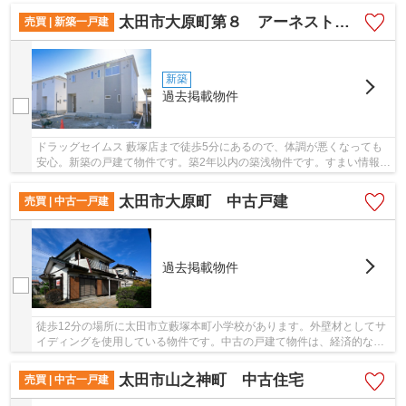
太田市大原町第８ アーネストワン １号棟
売買 | 新築一戸建
新築
過去掲載物件
ドラッグセイムス 藪塚店まで徒歩5分にあるので、体調が悪くなっても
安心。新築の戸建て物件です。築2年以内の築浅物件です。すまい情報
館 ケイズエステートで一戸建て探しをするなら...
太田市大原町 中古戸建
売買 | 中古一戸建
過去掲載物件
徒歩12分の場所に太田市立藪塚本町小学校があります。外壁材としてサ
イディングを使用している物件です。中古の戸建て物件は、経済的なメ
リットが大きいのが特徴です。前面道路6m以上...
太田市山之神町 中古住宅
売買 | 中古一戸建