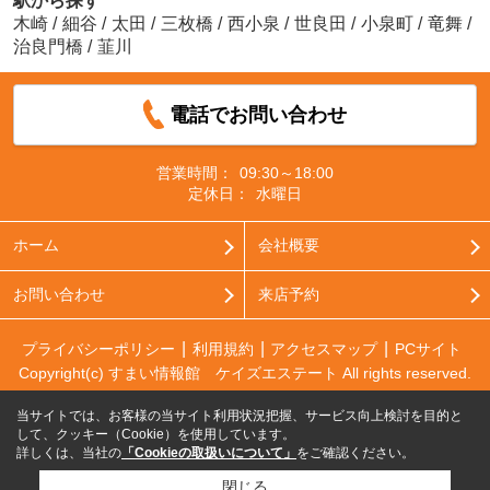
駅から探す
木崎
/
細谷
/
太田
/
三枚橋
/
西小泉
/
世良田
/
小泉町
/
竜舞
/
治良門橋
/
韮川
電話でお問い合わせ
営業時間：
09:30～18:00
定休日：
水曜日
ホーム
会社概要
お問い合わせ
来店予約
プライバシーポリシー
利用規約
アクセスマップ
PCサイト
Copyright(c) すまい情報館 ケイズエステート All rights reserved.
当サイトでは、お客様の当サイト利用状況把握、サービス向上検討を目的と
して、クッキー（Cookie）を使用しています。
詳しくは、当社の
「Cookieの取扱いについて」
をご確認ください。
閉じる