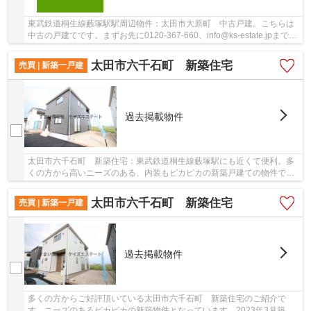
東武鉄道桐生線藪塚駅駅周辺物件：太田市大原町 中古戸建。こちらは
中古の戸建てです。まずお先に0120-367-660、info@ks-estate.jpまでご
要望をお申し付け下さい。太田市にあるお望み...
太田市六千石町 新築住宅
売買 | 新築一戸建
過去掲載物件
太田市六千石町 新築住宅：東武鉄道桐生線藪塚駅にも近くて便利。多
くの方から高いニーズのある、内装もピカピカの新築戸建ての物件で
す。地盤が弱いと大惨事になりかねませんので地...
太田市六千石町 新築住宅
売買 | 新築一戸建
過去掲載物件
多くの方からご好評頂いている太田市六千石町 新築住宅のご紹介で
す。ニーズのあるピカピカの新築物件となっています。2023年3月築の