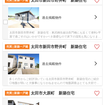
太田市新田市野井町 新築住宅
売買 | 新築一戸建
過去掲載物件
太田市新田市野井町 新築住宅：東武桐生線治良門橋にも近くて便利♪平
屋で過ごすのはいかがですか♪ベタ基礎なので床下の湿気も気になりませ
ん♪ゆったりとしたオープン外構のスペースに...
太田市新田市野井町 新築住宅
売買 | 新築一戸建
過去掲載物件
多くの方からご好評頂いている太田市新田市野井町 新築住宅のご紹介
◎地盤が弱いと大惨事になりかねませんので地盤調査はとても大切です
◎2023年10月完成の新築物件◎多くの方からこだわ...
太田市大原町 新築住宅
売買 | 新築一戸建