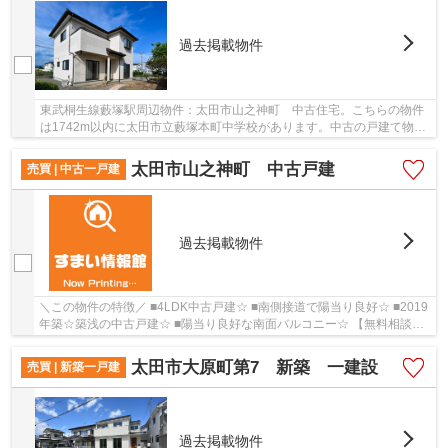
過去掲載物件
東武桐生線藪塚駅周辺物件：太田市山之神町 中古住宅。こちらの物件
は1742m以内に太田市立藪塚本町中学校があります。中古の戸建て物件
は幅広い年齢層の方からニーズがあります。太田...
太田市山之神町 中古戸建
売買 | 中古一戸建
過去掲載物件
＼この物件の特徴／ ■4LDK中古戸建☆ ■南側接道で陽当り良好☆ ■2019
年築☆築浅の中古戸建☆ ■陽当り良好な南面バルコニー☆ 【無料相談
内覧希望はこちら→0120-367-660】 ■住宅ローン・...
太田市大原町第7 新築 一建設
売買 | 新築一戸建
過去掲載物件