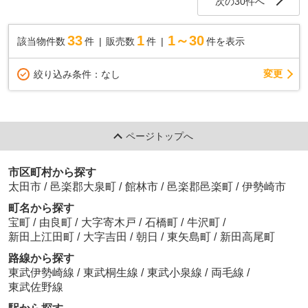
次の30件へ
33
1
1～30
該当物件数
件
販売数
件
件を表示
変更
絞り込み条件：
なし
ページトップへ
市区町村から探す
太田市
/
邑楽郡大泉町
/
館林市
/
邑楽郡邑楽町
/
伊勢崎市
町名から探す
宝町
/
由良町
/
大字寄木戸
/
石橋町
/
牛沢町
/
新田上江田町
/
大字吉田
/
朝日
/
東矢島町
/
新田高尾町
路線から探す
東武伊勢崎線
/
東武桐生線
/
東武小泉線
/
両毛線
/
東武佐野線