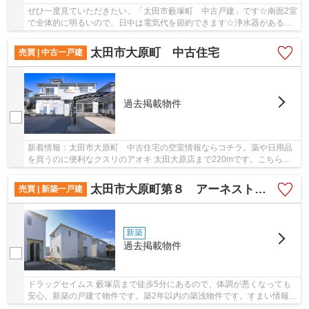
ぜひ一度見ていただきたい、「太田市藪塚町 中古戸建」です☆南面2室
で全体的に明るいので、日中は電気代を節約できます☆浄水器があるの
で、小さいお子さんがいる方にも衛生上安全でお...
太田市大原町 中古住宅
売買 | 中古一戸建
過去掲載物件
新着情報：太田市大原町 中古住宅の空室情報ならコチラ。薬や日用品
を買うのに便利なクスリのアオキ 太田大原店まで220mです。こちらは
中古の戸建てです。築年数は経っていますが、そ...
太田市大原町第８ アーネストワン 2号棟
売買 | 新築一戸建
新築
過去掲載物件
ドラッグセイムス 藪塚店まで徒歩5分にあるので、体調が悪くなっても
安心。新築の戸建て物件です。築2年以内の築浅物件です。すまい情報
館 ケイズエステートで一戸建て探しをするなら...