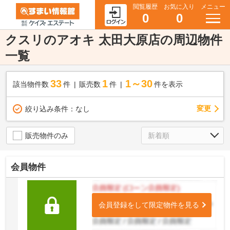
閲覧履歴
お気に入り
メニュー
0
0
クスリのアオキ 太田大原店の周辺物件
一覧
33
1
1～30
該当物件数
件
販売数
件
件を表示
変更
絞り込み条件：
なし
販売物件のみ
会員物件
会員登録をして限定物件を見る