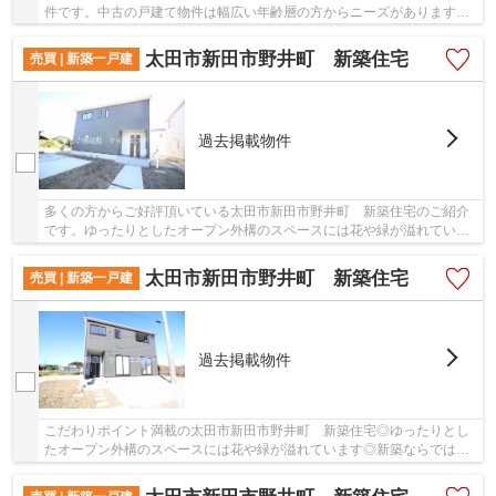
件です。中古の戸建て物件は幅広い年齢層の方からニーズがあります。
駅から徒歩7分の物件です。太田市より交通の便...
太田市新田市野井町 新築住宅
売買 | 新築一戸建
過去掲載物件
多くの方からご好評頂いている太田市新田市野井町 新築住宅のご紹介
です。ゆったりとしたオープン外構のスペースには花や緑が溢れていま
す。こちらは、令和5年10月築の物件です。初め...
太田市新田市野井町 新築住宅
売買 | 新築一戸建
過去掲載物件
こだわりポイント満載の太田市新田市野井町 新築住宅◎ゆったりとし
たオープン外構のスペースには花や緑が溢れています◎新築ならではの
「新しさ」がとても魅力です◎夢のマイホームは思...