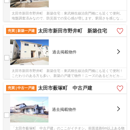
太田市新田市野井町 新築住宅：東武桐生線治良門橋にも近くて便利。
地盤調査済みなので、防災面での安心感が増します。窮屈さを感じな
い、ゆったりとしたオープン外構が魅力の物件で...
太田市新田市野井町 新築住宅
売買 | 新築一戸建
過去掲載物件
太田市新田市野井町 新築住宅：東武桐生線治良門橋にも近くて便利！
こだわりのある方も多い、新築の戸建て物件！ニーズのあるピカピカの
新築物件です！ゆったりとしたオープン外構の...
太田市薮塚町 中古戸建
売買 | 中古一戸建
過去掲載物件
「太田市薮塚町 中古戸建」のここがイチオシ。前面道路6m以上ある物