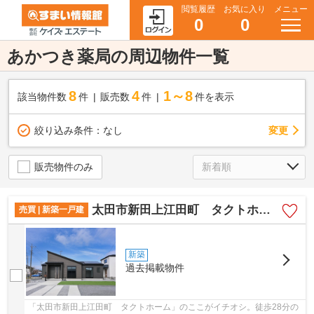
閲覧履歴
お気に入り
メニュー
0
0
あかつき薬局の周辺物件一覧
8
4
1～8
該当物件数
件
販売数
件
件を表示
変更
絞り込み条件：
なし
販売物件のみ
太田市新田上江田町 タクトホーム
売買 | 新築一戸建
新築
過去掲載物件
「太田市新田上江田町 タクトホーム」のここがイチオシ。徒歩28分の