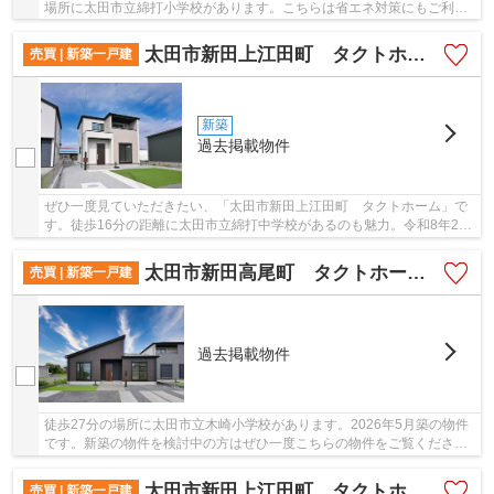
場所に太田市立綿打小学校があります。こちらは省エネ対策にもご利用
頂けます。ニーズのあるピカピカの新築物件と...
太田市新田上江田町 タクトホーム
売買 | 新築一戸建
新築
過去掲載物件
ぜひ一度見ていただきたい、「太田市新田上江田町 タクトホーム」で
す。徒歩16分の距離に太田市立綿打中学校があるのも魅力。令和8年2月
完成の新築物件。省エネルギー対策により断熱...
太田市新田高尾町 タクトホーム 4号棟
売買 | 新築一戸建
過去掲載物件
徒歩27分の場所に太田市立木崎小学校があります。2026年5月築の物件
です。新築の物件を検討中の方はぜひ一度こちらの物件をご覧くださ
い。平屋の物件です。不動産情報を太田市で求める...
太田市新田上江田町 タクトホーム
売買 | 新築一戸建