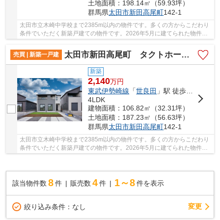
土地面積：198.14㎡（59.93坪）
群馬県
太田市
新田高尾町
142-1
太田市立木崎中学校まで2385m以内の物件です。多くの方からこだわり
条件でいただく新築戸建ての物件です。2026年5月に建てられた物件で
す。きれいな物件をお探しの方は、ぜひこちらの...
太田市新田高尾町 タクトホーム 3号棟
売買 | 新築一戸建
新築
2,140
万
円
東武伊勢崎線
「
世良田
」駅 徒歩32分
4LDK
建物面積：106.82㎡（32.31坪）
土地面積：187.23㎡（56.63坪）
群馬県
太田市
新田高尾町
142-1
太田市立木崎中学校まで2385m以内の物件です。多くの方からこだわり
条件でいただく新築戸建ての物件です。2026年5月に建てられた物件で
す。きれいな物件をお探しの方は、ぜひこちらの...
8
4
1～8
該当物件数
件
販売数
件
件を表示
変更
絞り込み条件：
なし