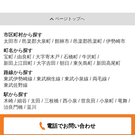
ページトップへ
市区町村から探す
太田市
/
邑楽郡大泉町
/
館林市
/
邑楽郡邑楽町
/
伊勢崎市
町名から探す
宝町
/
由良町
/
大字寄木戸
/
石橋町
/
牛沢町
/
新田上江田町
/
大字吉田
/
朝日
/
東矢島町
/
新田高尾町
路線から探す
東武伊勢崎線
/
東武桐生線
/
東武小泉線
/
両毛線
/
東武佐野線
駅から探す
木崎
/
細谷
/
太田
/
三枚橋
/
西小泉
/
世良田
/
小泉町
/
竜舞
/
治良門橋
/
韮川
電話でお問い合わせ