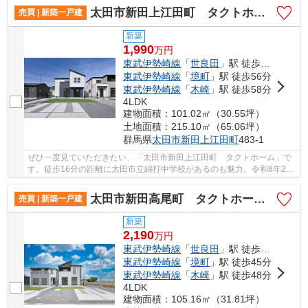
太田市新田上江田町 タクトホーム
売買 | 新築一戸建
新築
1,990
万
円
東武伊勢崎線
「
世良田
」駅 徒歩45分
東武伊勢崎線
「
境町
」駅 徒歩56分
東武伊勢崎線
「
木崎
」駅 徒歩58分
4LDK
建物面積：101.02㎡（30.55坪）
土地面積：215.10㎡（65.06坪）
群馬県
太田市
新田上江田町
483-1
ぜひ一度見ていただきたい、「太田市新田上江田町 タクトホーム」で
す。徒歩16分の距離に太田市立綿打中学校があるのも魅力。令和8年2月
完成の新築物件。省エネルギー対策により断熱...
太田市新田高尾町 タクトホーム 2号棟
売買 | 新築一戸建
新築
2,190
万
円
東武伊勢崎線
「
世良田
」駅 徒歩32分
東武伊勢崎線
「
境町
」駅 徒歩45分
東武伊勢崎線
「
木崎
」駅 徒歩48分
4LDK
建物面積：105.16㎡（31.81坪）