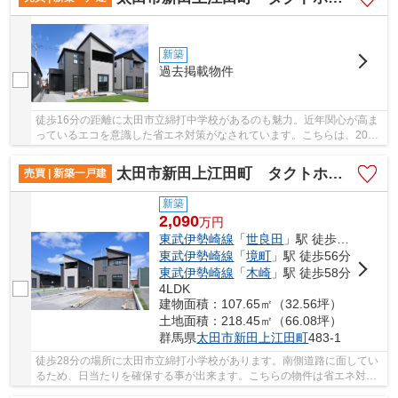
新築
過去掲載物件
徒歩16分の距離に太田市立綿打中学校があるのも魅力。近年関心が高ま
っているエコを意識した省エネ対策がなされています。こちらは、2026
年3月築の物件です。南側に道路があるため十分...
太田市新田上江田町 タクトホーム
売買 | 新築一戸建
新築
2,090
万
円
東武伊勢崎線
「
世良田
」駅 徒歩45分
東武伊勢崎線
「
境町
」駅 徒歩56分
東武伊勢崎線
「
木崎
」駅 徒歩58分
4LDK
建物面積：107.65㎡（32.56坪）
土地面積：218.45㎡（66.08坪）
群馬県
太田市
新田上江田町
483-1
徒歩28分の場所に太田市立綿打小学校があります。南側道路に面してい
るため、日当たりを確保する事が出来ます。こちらの物件は省エネ対策
がされています。新築の物件を検討中の方はぜ...