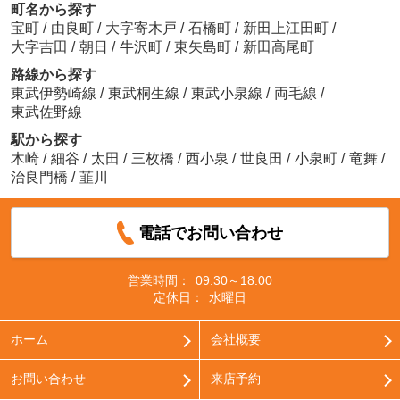
町名から探す
宝町
/
由良町
/
大字寄木戸
/
石橋町
/
新田上江田町
/
大字吉田
/
朝日
/
牛沢町
/
東矢島町
/
新田高尾町
路線から探す
東武伊勢崎線
/
東武桐生線
/
東武小泉線
/
両毛線
/
東武佐野線
駅から探す
木崎
/
細谷
/
太田
/
三枚橋
/
西小泉
/
世良田
/
小泉町
/
竜舞
/
治良門橋
/
韮川
電話でお問い合わせ
営業時間：
09:30～18:00
定休日：
水曜日
ホーム
会社概要
お問い合わせ
来店予約