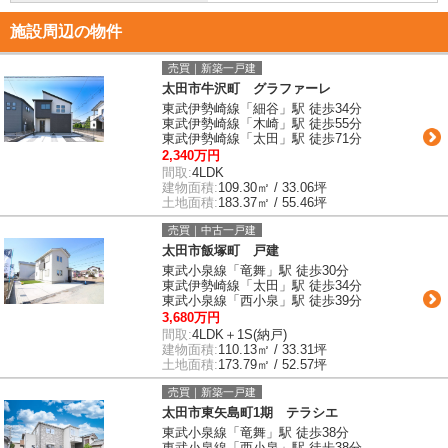
施設周辺の物件
売買｜新築一戸建
太田市牛沢町 グラファーレ
東武伊勢崎線「細谷」駅 徒歩34分
東武伊勢崎線「木崎」駅 徒歩55分
東武伊勢崎線「太田」駅 徒歩71分
2,340万円
間取:
4LDK
建物面積:
109.30㎡ / 33.06坪
土地面積:
183.37㎡ / 55.46坪
売買｜中古一戸建
太田市飯塚町 戸建
東武小泉線「竜舞」駅 徒歩30分
東武伊勢崎線「太田」駅 徒歩34分
東武小泉線「西小泉」駅 徒歩39分
3,680万円
間取:
4LDK＋1S(納戸)
建物面積:
110.13㎡ / 33.31坪
土地面積:
173.79㎡ / 52.57坪
売買｜新築一戸建
太田市東矢島町1期 テラシエ
東武小泉線「竜舞」駅 徒歩38分
東武小泉線「西小泉」駅 徒歩38分