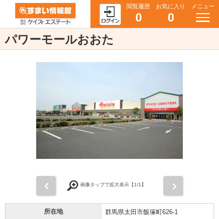
閲覧履歴
お気に入り
メニュー
0
0
パワーモールおおた
前
次
画像タップで拡大表示【
1
/1】
所在地
群馬県太田市飯塚町626-1