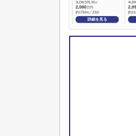
3LDK/105.30㎡
4LDK
2,080
2,0
万円
約1792m／23分
約21
詳細を見る