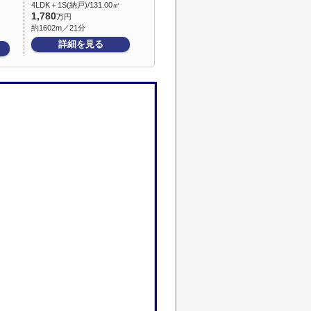
4LDK＋1S(納戸)/131.00㎡
1,780
万円
約1602m／21分
詳細を見る