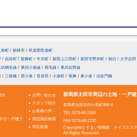
大泉町
/
館林市
/
邑楽郡邑楽町
戸
/
由良町
/
龍舞町
/
牛沢町
/
新田上江田町
/
新田市野井町
/
朝日
/
大字吉田
東武桐生線
/
東武小泉線
/
両毛線
/
東武佐野線
田
/
三枚橋
/
西小泉
/
世良田
/
小泉町
/
竜舞
/
東小泉
/
治良門橋
群馬県太田市周辺の土地・一戸建
円台
お問い合わせ
スタッフ紹介
群馬県太田市内ケ島町866-4
お客様の声
TEL:0276-60-2300
中古一戸建て
周辺施設検索
FAX:0276-60-2232
学区検索
Copyright(c) すまい情報館 ケイズエス
All Rights Reserved.