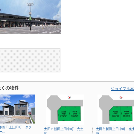
近くの物件
ジョイフル本
市新田上江田町 タク
太田市新田上田中町 売土
太田市新田上田中町 売
ー…
地
地