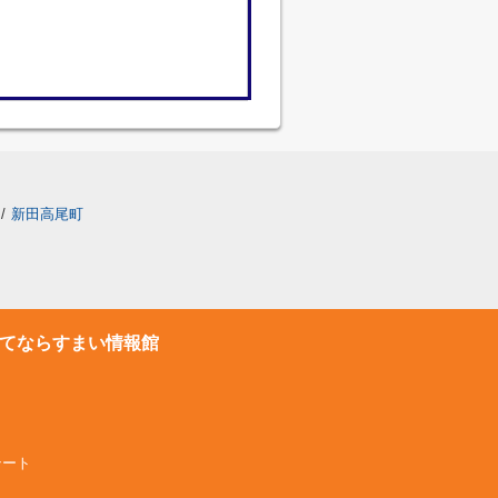
/
新田高尾町
てならすまい情報館
テート