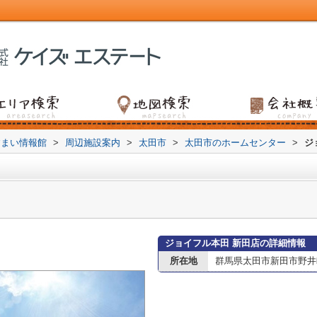
すまい情報館
>
周辺施設案内
>
太田市
>
太田市のホームセンター
>
ジ
ジョイフル本田 新田店の詳細情報
所在地
群馬県太田市新田市野井町5