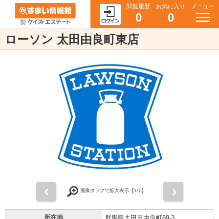
閲覧履歴
お気に入り
メニュー
0
0
ローソン 太田由良町東店
前
次
画像タップで拡大表示【
1
/1】
所在地
群馬県太田市由良町69-3