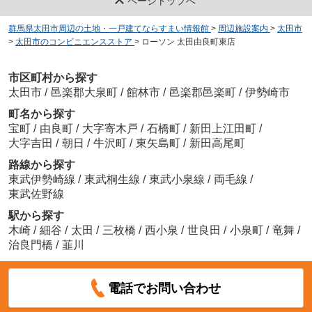
ページトップへ
群馬県太田市周辺の土地・一戸建てならすまい情報館
>
周辺施設案内
>
太田市
>
太田市のコンビニエンスストア
>
ローソン 太田由良町東店
市区町村から探す
太田市
/
邑楽郡大泉町
/
館林市
/
邑楽郡邑楽町
/
伊勢崎市
町名から探す
宝町
/
由良町
/
大字寄木戸
/
石橋町
/
新田上江田町
/
大字吉田
/
朝日
/
牛沢町
/
東矢島町
/
新田高尾町
路線から探す
東武伊勢崎線
/
東武桐生線
/
東武小泉線
/
両毛線
/
東武佐野線
駅から探す
木崎
/
細谷
/
太田
/
三枚橋
/
西小泉
/
世良田
/
小泉町
/
竜舞
/
治良門橋
/
韮川
電話でお問い合わせ