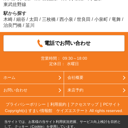
東武佐野線
駅から探す
木崎
/
細谷
/
太田
/
三枚橋
/
西小泉
/
世良田
/
小泉町
/
竜舞
/
治良門橋
/
韮川
電話でお問い合わせ
営業時間：
09:30～18:00
定休日：
水曜日
ホーム
会社概要
お問い合わせ
来店予約
プライバシーポリシー
利用規約
アクセスマップ
PCサイト
Copyright(c) すまい情報館 ケイズエステート All rights reserved.
当サイトでは、お客様の当サイト利用状況把握、サービス向上検討を目的と
して、クッキー（Cookie）を使用しています。