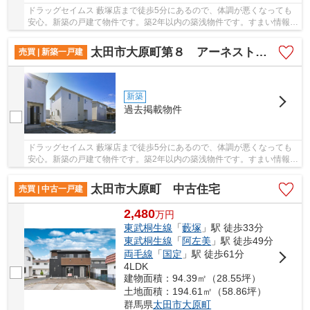
ドラッグセイムス 藪塚店まで徒歩5分にあるので、体調が悪くなっても
安心。新築の戸建て物件です。築2年以内の築浅物件です。すまい情報
館 ケイズエステートで一戸建て探しをするなら...
太田市大原町第８ アーネストワン 2号棟
売買 | 新築一戸建
新築
過去掲載物件
ドラッグセイムス 藪塚店まで徒歩5分にあるので、体調が悪くなっても
安心。新築の戸建て物件です。築2年以内の築浅物件です。すまい情報
館 ケイズエステートで一戸建て探しをするなら...
太田市大原町 中古住宅
売買 | 中古一戸建
2,480
万
円
東武桐生線
「
藪塚
」駅 徒歩33分
東武桐生線
「
阿左美
」駅 徒歩49分
両毛線
「
国定
」駅 徒歩61分
4LDK
建物面積：94.39㎡（28.55坪）
土地面積：194.61㎡（58.86坪）
群馬県
太田市
大原町