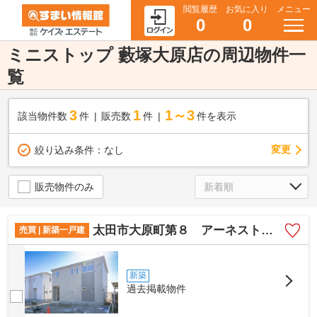
閲覧履歴
お気に入り
メニュー
0
0
ミニストップ 藪塚大原店の周辺物件一
覧
3
1
1～3
該当物件数
件
販売数
件
件を表示
変更
絞り込み条件：
なし
販売物件のみ
太田市大原町第８ アーネストワン １号棟
売買 | 新築一戸建
新築
過去掲載物件