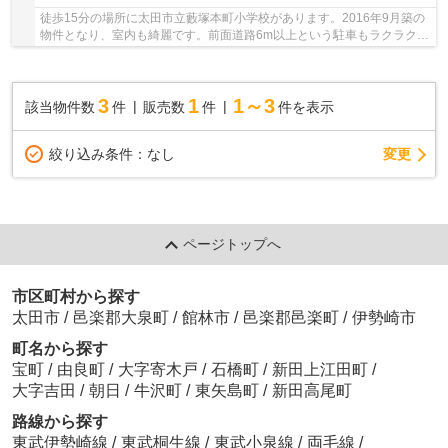
徒歩15分の場所に太田市立藪塚本町小学校があります。2016年9月築の
物件となり、室内も綺麗です。前面道路6m以上という駐車もラクラクな
物件となっております。こちらは中古の戸建て物...
3
1
1～3
該当物件数
件
販売数
件
件を表示
変更
絞り込み条件：
なし
ページトップへ
市区町村から探す
太田市
/
邑楽郡大泉町
/
館林市
/
邑楽郡邑楽町
/
伊勢崎市
町名から探す
宝町
/
由良町
/
大字寄木戸
/
石橋町
/
新田上江田町
/
大字吉田
/
朝日
/
牛沢町
/
東矢島町
/
新田高尾町
路線から探す
東武伊勢崎線
/
東武桐生線
/
東武小泉線
/
両毛線
/