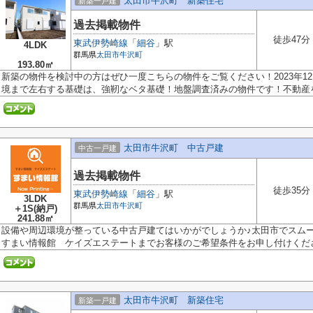
太田市牛沢町 新築住宅
新築一戸建
過去掲載物件
徒歩47分
東武伊勢崎線
「
細谷
」駅
4LDK
群馬県
太田市
牛沢町
193.80㎡
新築の物件を検討中の方はぜひ一度こちらの物件をご覧ください！2023年1
境まで左右する基礎は、強靭なベタ基礎！地盤調査済みの物件です！不動産をお
太田市牛沢町 中古戸建
中古一戸建
過去掲載物件
徒歩35分
東武伊勢崎線
「
細谷
」駅
3LDK
群馬県
太田市
牛沢町
＋1S(納戸)
241.88㎡
設備や周辺環境が整っている中古戸建てはいかがでしょうか♪太田市でスム
すまい情報館 ケイズエステートまでお客様のご希望条件をお申し付けください
太田市牛沢町 新築住宅
新築一戸建