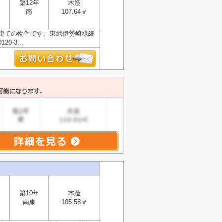
築12年
木造
南
107.64㎡
戸建ての物件です。東武伊勢崎線細
-3...
築10年
木造
南東
105.58㎡