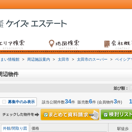
すまい情報館
>
周辺施設案内
>
太田市
>
太田市のスーパー
>
ベイシア
周辺物件
並び順：
34
6
3
1-
募集中のみ表示
該当公開件数
件 販売数
件 (会員物件
件)
外観
/
間取り図
価格
駅徒歩