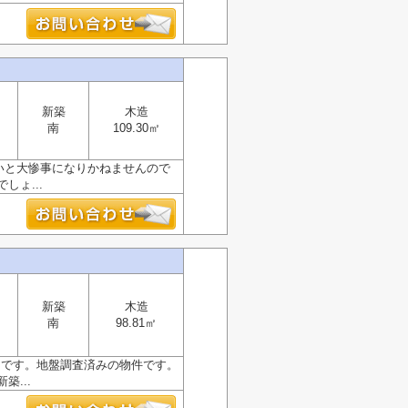
新築
木造
南
109.30㎡
弱いと大惨事になりかねませんので
ょ...
新築
木造
南
98.81㎡
」です。地盤調査済みの物件です。
...