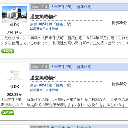
太田市牛沢町 新築住宅
新築一戸建
過去掲載物件
徒歩35分
東武伊勢崎線
「
細谷
」駅
4LDK
群馬県
太田市
牛沢町
239.15㎡
こだわりポイント満載の太田市牛沢町 新築住宅。令和4年12月に建てられ
ングを使用している物件です。利便性の高い間口10m以上の広々空間です。地域
太田市牛沢町 新築住宅
新築一戸建
過去掲載物件
徒歩48分
東武伊勢崎線
「
細谷
」駅
4LDK
群馬県
太田市
牛沢町
202.39㎡
太田市牛沢町 新築住宅の詳しい情報♪戸建て物件をご検討なら、コチラの
査済みなので、防災面での安心感が増します♪きれいな物件をお探しの方は、ぜ