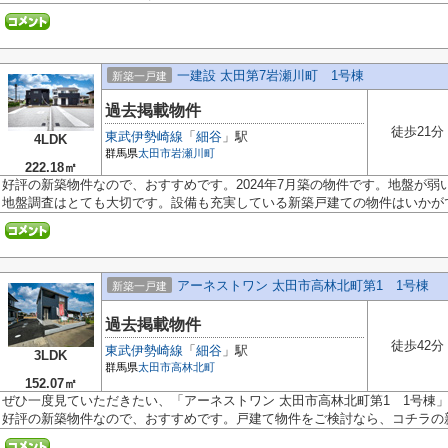
一建設 太田第7岩瀬川町 1号棟
新築一戸建
過去掲載物件
徒歩21分
東武伊勢崎線
「
細谷
」駅
4LDK
群馬県
太田市
岩瀬川町
222.18㎡
好評の新築物件なので、おすすめです。2024年7月築の物件です。地盤が
地盤調査はとても大切です。設備も充実している新築戸建ての物件はいかがでし
アーネストワン 太田市高林北町第1 1号棟
新築一戸建
過去掲載物件
徒歩42分
東武伊勢崎線
「
細谷
」駅
3LDK
群馬県
太田市
高林北町
152.07㎡
ぜひ一度見ていただきたい、「アーネストワン 太田市高林北町第1 1号棟
好評の新築物件なので、おすすめです。戸建て物件をご検討なら、コチラの新築