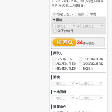
ンション(棟),ビル,戸建(投資),店舗事
務所,その他,土地(投資)
指定しない
新築
中古
▼価格
～
値下げ物件
34
件が該当
間取り
ワンルーム
1K/1DK/1LDK
2K/2DK/2LDK
3K/3DK/3LDK
4K/4DK/4LDK
5K以上
面積
～
土地面積
～
建築条件