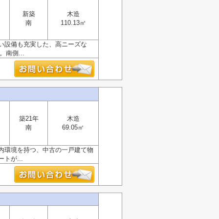
新築
木造
南
110.13㎡
い設備も充実した、高ニーズな
南側...
築21年
木造
南
69.05㎡
内環境を持つ、中古の一戸建て物
が...