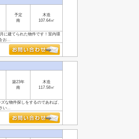
予定
木造
南
107.64㎡
2月に建てられた物件です！室内環
...
築23年
木造
南
117.58㎡
ーズな物件探しをするのであれば、
...