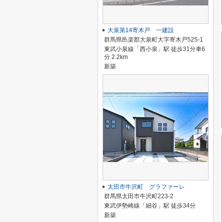
大泉第14寄木戸 一建設
群馬県邑楽郡大泉町大字寄木戸525-1
東武小泉線「西小泉」駅 徒歩31分車6
分 2.2km
新築
太田市牛沢町 グラファーレ
群馬県太田市牛沢町223-2
東武伊勢崎線「細谷」駅 徒歩34分
新築