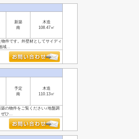
新築
木造
南
108.47㎡
た物件です。外壁材としてサイディ
...
予定
木造
南
110.13㎡
新築の物件をご覧ください♪地盤調
ひ...