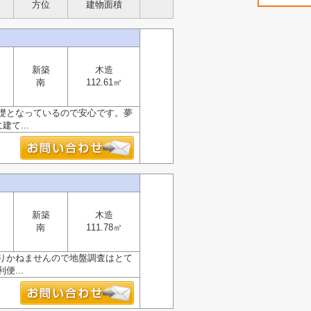
方位
建物面積
新築
木造
南
112.61㎡
礎となっているので安心です。夢
て...
新築
木造
南
111.78㎡
りかねませんので地盤調査はとて
...