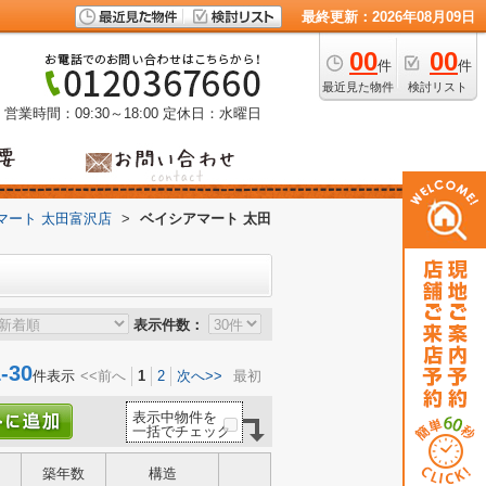
最終更新：2026年08月09日
00
00
件
件
最近見た物件
検討リスト
営業時間：09:30～18:00
定休日：水曜日
マート 太田富沢店
>
ベイシアマート 太田
表示件数：
30
件表示
<<前へ
1
2
次へ>>
最初
表示中物件を
一括でチェック
築年数
構造