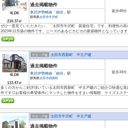
過去掲載物件
徒歩48分
東武伊勢崎線
「
細谷
」駅
4LDK
群馬県
太田市
牛沢町
210.37㎡
ぜひ一度見ていただきたい、「太田市牛沢町 新築住宅」です。利便性の高
2023年12月築の物件です。ニーズのあるピカピカの新築物件となっています。
太田市西新町 中古戸建
中古一戸建
過去掲載物件
徒歩34分
東武伊勢崎線
「
細谷
」駅
4LDK
群馬県
太田市
西新町
133.47㎡
多くの方からご好評頂いている太田市西新町 中古戸建のご紹介◎快適な室
件です◎お客様の希望条件にマッチした物件をすまい情報館 ケイズエステート
太田市牛沢町 中古戸建
中古一戸建
過去掲載物件