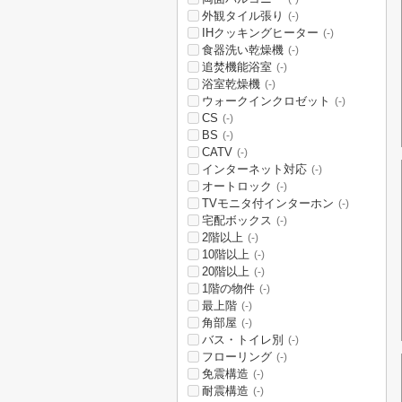
外観タイル張り
(-)
IHクッキングヒーター
(-)
食器洗い乾燥機
(-)
追焚機能浴室
(-)
浴室乾燥機
(-)
ウォークインクロゼット
(-)
CS
(-)
BS
(-)
CATV
(-)
インターネット対応
(-)
オートロック
(-)
TVモニタ付インターホン
(-)
宅配ボックス
(-)
2階以上
(-)
10階以上
(-)
20階以上
(-)
1階の物件
(-)
最上階
(-)
角部屋
(-)
バス・トイレ別
(-)
フローリング
(-)
免震構造
(-)
耐震構造
(-)