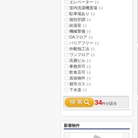
エレベーター
(-)
室内洗濯機置場
(-)
駐車場あり
(-)
個別空調
(-)
給湯室
(-)
機械警備
(-)
OAフロア
(-)
バリアフリー
(-)
外断熱工法
(-)
ワンフロア
(-)
高層ビル
(-)
事務所可
(-)
飲食店可
(-)
居抜物件
(-)
都市ガス
(-)
下水道
(-)
34
件が該当
新着物件