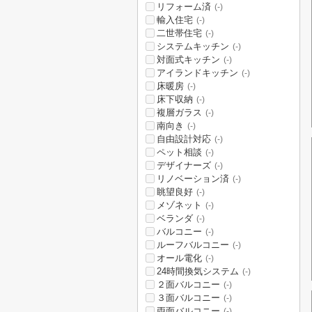
リフォーム済
(-)
輸入住宅
(-)
二世帯住宅
(-)
システムキッチン
(-)
対面式キッチン
(-)
アイランドキッチン
(-)
床暖房
(-)
床下収納
(-)
複層ガラス
(-)
南向き
(-)
自由設計対応
(-)
ペット相談
(-)
デザイナーズ
(-)
リノベーション済
(-)
眺望良好
(-)
メゾネット
(-)
ベランダ
(-)
バルコニー
(-)
ルーフバルコニー
(-)
オール電化
(-)
24時間換気システム
(-)
２面バルコニー
(-)
３面バルコニー
(-)
両面バルコニー
(-)