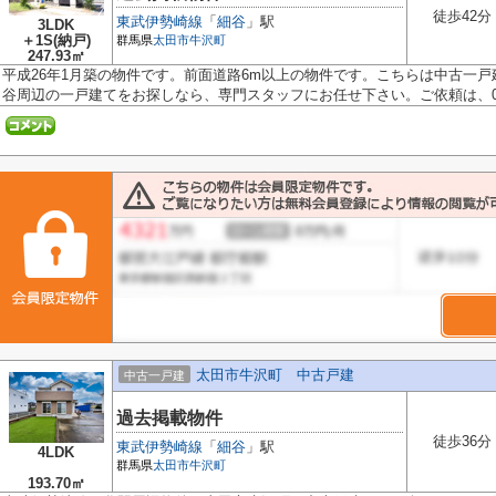
徒歩42分
東武伊勢崎線
「
細谷
」駅
3LDK
＋1S(納戸)
群馬県
太田市
牛沢町
247.93㎡
平成26年1月築の物件です。前面道路6m以上の物件です。こちらは中古一
谷周辺の一戸建てをお探しなら、専門スタッフにお任せ下さい。ご依頼は、0120
太田市牛沢町 中古戸建
中古一戸建
過去掲載物件
徒歩36分
東武伊勢崎線
「
細谷
」駅
4LDK
群馬県
太田市
牛沢町
193.70㎡