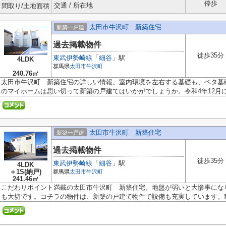
停歩
交通 / 所在地
間取り/土地面積
太田市牛沢町 新築住宅
新築一戸建
過去掲載物件
徒歩35分
東武伊勢崎線
「
細谷
」駅
4LDK
群馬県
太田市
牛沢町
240.76㎡
太田市牛沢町 新築住宅の詳しい情報。室内環境を左右する基礎も、ベタ基
のマイホームは思い切って新築の戸建てはいかがでしょうか。令和4年12月に建
太田市牛沢町 新築住宅
新築一戸建
過去掲載物件
徒歩35分
東武伊勢崎線
「
細谷
」駅
4LDK
＋1S(納戸)
群馬県
太田市
牛沢町
241.46㎡
こだわりポイント満載の太田市牛沢町 新築住宅。地盤が弱いと大惨事にな
も大切です。コチラの物件は、新築の戸建て物件で設備も充実しています。利便