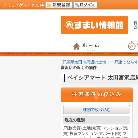
ようこそ
ゲスト
さん
群馬県太田市周辺の土地・一戸建てなら
富沢店の近くの物件
ベイシアマート 太田富沢店
種別で絞り込む
現在の種別
戸建(売買),土地(売買),マンション(売
買),投資マンション,アパート(棟),マ