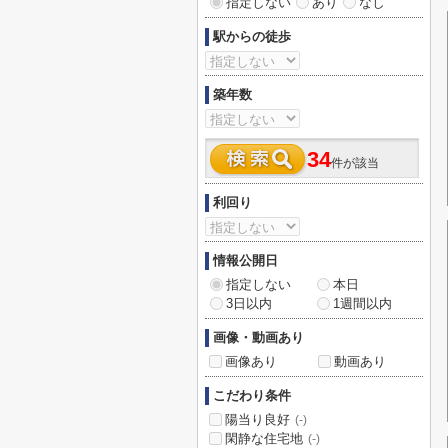
指定しない
あり
なし
駅からの徒歩
築年数
34
件が該当
利回り
情報公開日
指定しない
本日
3日以内
1週間以内
画像・動画あり
画像あり
動画あり
こだわり条件
陽当り良好
(-)
閑静な住宅地
(-)