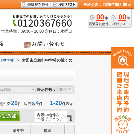
最終更新：2026年08月09日
00
00
件
件
最近見た物件
検討リスト
営業時間：09:30～18:00
定休日：水曜日
打中学校
>
太田市立綿打中学校の近くの
表示件数：
20
4
1-20
開件数
件 販売数
件
件表示
表示中物件を
一括でチェック
築年数
構造