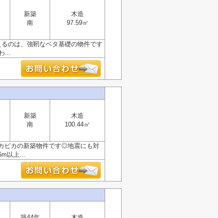
新築
木造
南
97.59㎡
えるのは、強靭なベタ基礎の物件です
..
新築
木造
南
100.44㎡
カピカの新築物件です◎地震にも対
以上...
築44年
木造