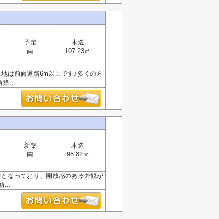
予定
木造
南
107.23㎡
地は前面道路6m以上です♪多くの方
...
新築
木造
南
98.82㎡
件となっており、開放感のある外観が
..