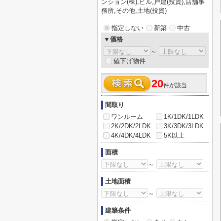
ンション(棟),ビル,戸建(投資),店舗事
務所,その他,土地(投資)
指定しない
新築
中古
▼価格
～
値下げ物件
20
件が該当
間取り
ワンルーム
1K/1DK/1LDK
2K/2DK/2LDK
3K/3DK/3LDK
4K/4DK/4LDK
5K以上
面積
～
土地面積
～
建築条件