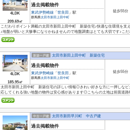
過去掲載物件
徒歩55分
東武伊勢崎線
「
世良田
」駅
4LDK
群馬県
太田市
新田上田中町
209.69㎡
こだわりポイント満載の太田市新田上田中町 新築住宅♪快適な住環境を支
♪地盤が弱いと大惨事になりかねませんので地盤調査はとても大切です♪こだわ.
太田市新田上田中町 新築住宅
新築一戸建
過去掲載物件
徒歩55分
東武伊勢崎線
「
世良田
」駅
4LDK
群馬県
太田市
新田上田中町
185.95㎡
太田市新田上田中町 新築住宅の詳しい情報◎きれい好きな方に一押しなピ
応してくれる強い地盤の物件は安心感があります◎こちらの土地は前面道路6m
太田市新田早川町 中古戸建
中古一戸建
過去掲載物件