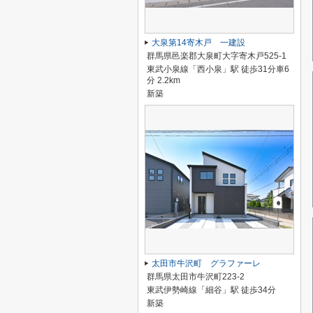
大泉第14寄木戸 一建設
群馬県邑楽郡大泉町大字寄木戸525-1
東武小泉線「西小泉」駅 徒歩31分車6
分 2.2km
新築
太田市牛沢町 グラファーレ
群馬県太田市牛沢町223-2
東武伊勢崎線「細谷」駅 徒歩34分
新築