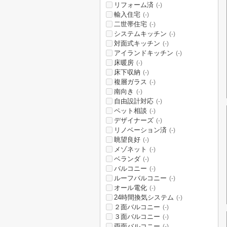
リフォーム済
(-)
輸入住宅
(-)
二世帯住宅
(-)
システムキッチン
(-)
対面式キッチン
(-)
アイランドキッチン
(-)
床暖房
(-)
床下収納
(-)
複層ガラス
(-)
南向き
(-)
自由設計対応
(-)
ペット相談
(-)
デザイナーズ
(-)
リノベーション済
(-)
眺望良好
(-)
メゾネット
(-)
ベランダ
(-)
バルコニー
(-)
ルーフバルコニー
(-)
オール電化
(-)
24時間換気システム
(-)
２面バルコニー
(-)
３面バルコニー
(-)
両面バルコニー
(-)