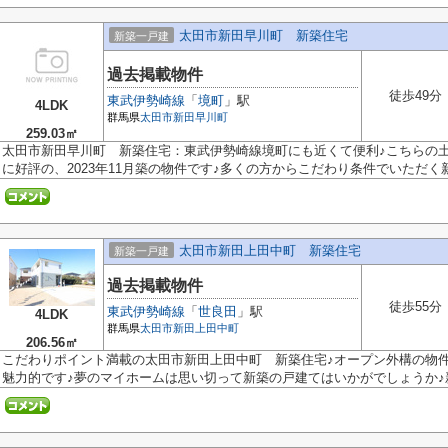
太田市新田早川町 新築住宅
新築一戸建
過去掲載物件
徒歩49分
東武伊勢崎線
「
境町
」駅
4LDK
群馬県
太田市
新田早川町
259.03㎡
太田市新田早川町 新築住宅：東武伊勢崎線境町にも近くて便利♪こちらの土
に好評の、2023年11月築の物件です♪多くの方からこだわり条件でいただく新築
太田市新田上田中町 新築住宅
新築一戸建
過去掲載物件
徒歩55分
東武伊勢崎線
「
世良田
」駅
4LDK
群馬県
太田市
新田上田中町
206.56㎡
こだわりポイント満載の太田市新田上田中町 新築住宅♪オープン外構の物
魅力的です♪夢のマイホームは思い切って新築の戸建てはいかがでしょうか♪新.