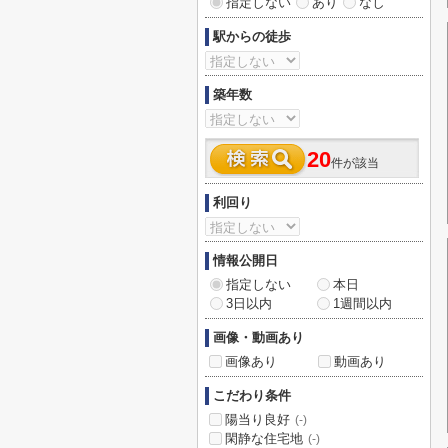
指定しない
あり
なし
駅からの徒歩
築年数
20
件が該当
利回り
情報公開日
指定しない
本日
3日以内
1週間以内
画像・動画あり
画像あり
動画あり
こだわり条件
陽当り良好
(-)
閑静な住宅地
(-)