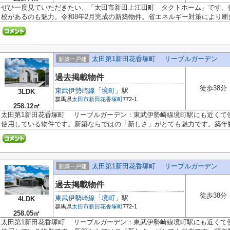
ぜひ一度見ていただきたい、「太田市新田上江田町 タクトホーム」です。
校があるのも魅力。令和8年2月完成の新築物件。省エネルギー対策により断熱.
太田第1新田花香塚町 リーブルガーデン
新築一戸建
過去掲載物件
徒歩38分
東武伊勢崎線
「
境町
」駅
3LDK
群馬県
太田市
新田花香塚町
772-1
258.12㎡
太田第1新田花香塚町 リーブルガーデン：東武伊勢崎線境町駅にも近くて
使用している物件です。新築ならではの「新しさ」がとても魅力です。築年数.
太田第1新田花香塚町 リーブルガーデン
新築一戸建
過去掲載物件
徒歩38分
東武伊勢崎線
「
境町
」駅
4LDK
群馬県
太田市
新田花香塚町
772-1
258.05㎡
太田第1新田花香塚町 リーブルガーデン：東武伊勢崎線境町駅にも近くて