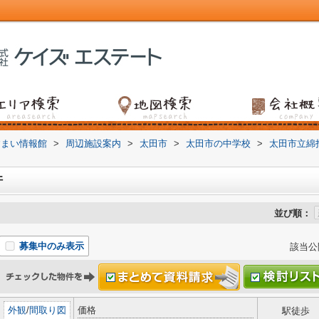
すまい情報館
>
周辺施設案内
>
太田市
>
太田市の中学校
>
太田市立綿
件
並び順：
募集中のみ表示
該当公
外観
/
間取り図
価格
駅徒歩