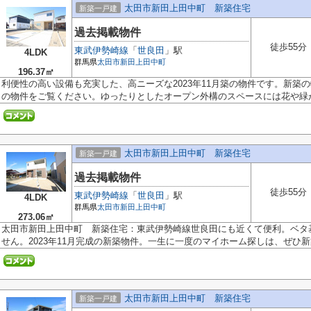
太田市新田上田中町 新築住宅
新築一戸建
過去掲載物件
徒歩55分
東武伊勢崎線
「
世良田
」駅
4LDK
群馬県
太田市
新田上田中町
196.37㎡
利便性の高い設備も充実した、高ニーズな2023年11月築の物件です。新築
の物件をご覧ください。ゆったりとしたオープン外構のスペースには花や緑が.
太田市新田上田中町 新築住宅
新築一戸建
過去掲載物件
徒歩55分
東武伊勢崎線
「
世良田
」駅
4LDK
群馬県
太田市
新田上田中町
273.06㎡
太田市新田上田中町 新築住宅：東武伊勢崎線世良田にも近くて便利。ベタ
せん。2023年11月完成の新築物件。一生に一度のマイホーム探しは、ぜひ新築
太田市新田上田中町 新築住宅
新築一戸建