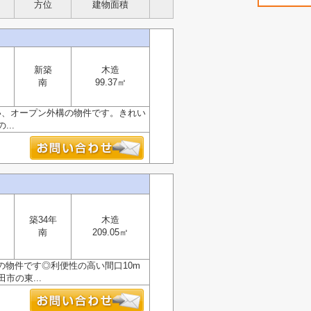
方位
建物面積
新築
木造
南
99.37㎡
い、オープン外構の物件です。きれい
..
築34年
木造
南
209.05㎡
の物件です◎利便性の高い間口10m
の東...