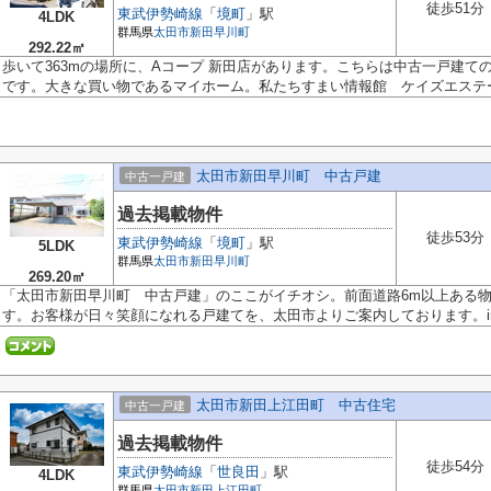
徒歩51分
東武伊勢崎線
「
境町
」駅
4LDK
群馬県
太田市
新田早川町
292.22㎡
歩いて363mの場所に、Aコープ 新田店があります。こちらは中古一戸建て
です。大きな買い物であるマイホーム。私たちすまい情報館 ケイズエステート
太田市新田早川町 中古戸建
中古一戸建
過去掲載物件
徒歩53分
東武伊勢崎線
「
境町
」駅
5LDK
群馬県
太田市
新田早川町
269.20㎡
「太田市新田早川町 中古戸建」のここがイチオシ。前面道路6m以上ある
す。お客様が日々笑顔になれる戸建てを、太田市よりご案内しております。info
太田市新田上江田町 中古住宅
中古一戸建
過去掲載物件
徒歩54分
東武伊勢崎線
「
世良田
」駅
4LDK
群馬県
太田市
新田上江田町