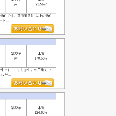
南
93.56㎡
の物件です。前面道路6m以上の物件
...
築22年
木造
南
170.50㎡
物件です。こちらは中古の戸建てで
@...
築32年
木造
-
124.63㎡