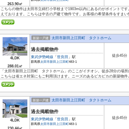
263.90㎡
こちらの物件は太田市立綿打小学校まで1903m以内にあるのがポイントです
えております。こちらは中古の戸建て物件です。お客様の希望条件をすまい情報
太田市新田上江田町 タクトホーム
新築一戸建
過去掲載物件
徒歩45分
東武伊勢崎線
「
世良田
」駅
4LDK
群馬県
太田市
新田上江田町
483-1
288.01㎡
「太田市新田上江田町 タクトホーム」のここがイチオシ。徒歩28分の場
こちらは省エネ対策にもご利用頂けます。ニーズのあるピカピカの新築物件と.
太田市新田上江田町 タクトホーム
新築一戸建
過去掲載物件
徒歩45分
東武伊勢崎線
「
世良田
」駅
4LDK
群馬県
太田市
新田上江田町
483-1
230.44㎡