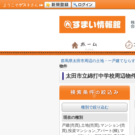
ようこそ
ゲスト
さん
群馬県太田市周辺の土地・一戸建てなら
物件
太田市立綿打中学校周辺物
種別で絞り込む
現在の種別
戸建(売買),土地(売買),マンション(売
買),投資マンション,アパート(棟),マ