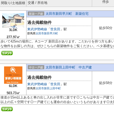
停歩
交通 / 所在地
間取り/土地面積
太田市新田早川町 新築住宅
新築一戸建
過去掲載物件
徒歩50分
東武伊勢崎線
「
世良田
」駅
3LDK
群馬県
太田市
新田早川町
277.97㎡
歩いて425mの場所に、Aコープ 新田店があります。こだわりを持つ方も多
な物件をお探しの方は、ぜひこちらの新築物件をご覧ください。ベタ基礎なの.
太田市新田上田中町 中古戸建
中古一戸建
過去掲載物件
徒歩58分
東武伊勢崎線
「
世良田
」駅
6LDK
群馬県
太田市
新田上田中町
503.73㎡
接道が15m以上あると車の出し入れが非常に楽です◎こちらは中古一戸建て
以上の広々空間です◎一戸建てにも運命の出会いというものがあります◎太田市