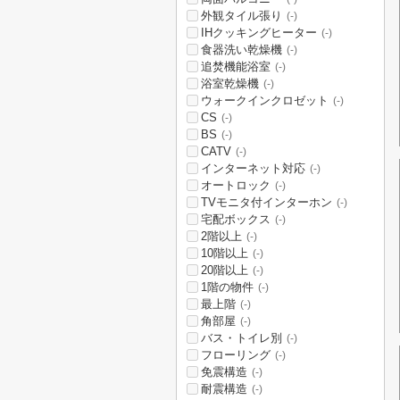
外観タイル張り
(-)
IHクッキングヒーター
(-)
食器洗い乾燥機
(-)
追焚機能浴室
(-)
浴室乾燥機
(-)
ウォークインクロゼット
(-)
CS
(-)
BS
(-)
CATV
(-)
インターネット対応
(-)
オートロック
(-)
TVモニタ付インターホン
(-)
宅配ボックス
(-)
2階以上
(-)
10階以上
(-)
20階以上
(-)
1階の物件
(-)
最上階
(-)
角部屋
(-)
バス・トイレ別
(-)
フローリング
(-)
免震構造
(-)
耐震構造
(-)