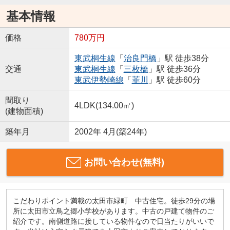
基本情報
価格
780万円
東武桐生線
「
治良門橋
」駅 徒歩38分
交通
東武桐生線
「
三枚橋
」駅 徒歩36分
東武伊勢崎線
「
韮川
」駅 徒歩60分
間取り
4LDK(134.00㎡)
(建物面積)
築年月
2002年 4月(築24年)
お問い合わせ(無料)
こだわりポイント満載の太田市緑町 中古住宅。徒歩29分の場
所に太田市立鳥之郷小学校があります。中古の戸建て物件のご
紹介です。南側道路に接している物件なので日当たりがいいで