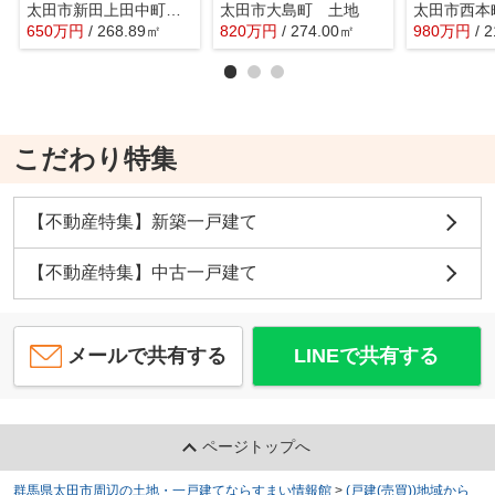
太田市新田上田中町 売土地
太田市大島町 土地
太田市西本
650
万
円
/ 268.89㎡
820
万
円
/ 274.00㎡
980
万
円
/ 
こだわり特集
【不動産特集】新築一戸建て
【不動産特集】中古一戸建て
メールで共有する
LINEで共有する
ページトップへ
群馬県太田市周辺の土地・一戸建てならすまい情報館
>
(戸建(売買))地域から