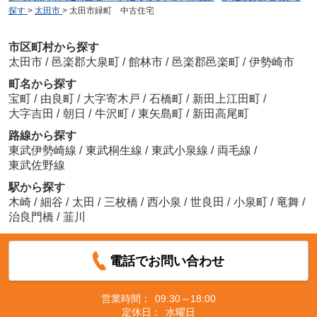
探す
>
太田市
>
太田市緑町 中古住宅
市区町村から探す
太田市
/
邑楽郡大泉町
/
館林市
/
邑楽郡邑楽町
/
伊勢崎市
町名から探す
宝町
/
由良町
/
大字寄木戸
/
石橋町
/
新田上江田町
/
大字吉田
/
朝日
/
牛沢町
/
東矢島町
/
新田高尾町
路線から探す
東武伊勢崎線
/
東武桐生線
/
東武小泉線
/
両毛線
/
東武佐野線
駅から探す
木崎
/
細谷
/
太田
/
三枚橋
/
西小泉
/
世良田
/
小泉町
/
竜舞
/
治良門橋
/
韮川
電話でお問い合わせ
営業時間：
09:30～18:00
定休日：
水曜日