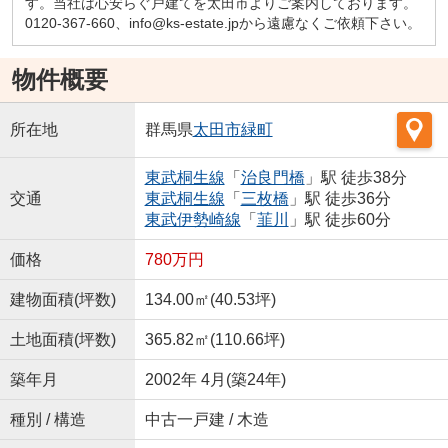
す。当社は心安らぐ戸建てを太田市よりご案内しております。
0120-367-660、info@ks-estate.jpから遠慮なくご依頼下さい。
物件概要
所在地
群馬県
太田市
緑町
東武桐生線
「
治良門橋
」駅 徒歩38分
交通
東武桐生線
「
三枚橋
」駅 徒歩36分
東武伊勢崎線
「
韮川
」駅 徒歩60分
価格
780万円
建物面積(坪数)
134.00㎡(40.53坪)
土地面積(坪数)
365.82㎡(110.66坪)
築年月
2002年 4月(築24年)
種別 / 構造
中古一戸建 / 木造