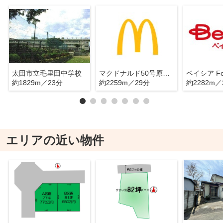
太田市立毛里田中学校
マクドナルド50号原宿南店
約1829m／23分
約2259m／29分
約2282m／
エリアの近い物件