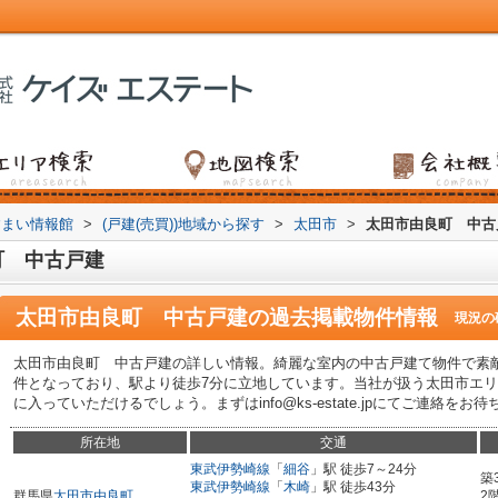
すまい情報館
>
(戸建(売買))地域から探す
>
太田市
>
太田市由良町 中古
町 中古戸建
太田市由良町 中古戸建
の過去掲載物件情報
現況の
太田市由良町 中古戸建の詳しい情報。綺麗な室内の中古戸建て物件で素
件となっており、駅より徒歩7分に立地しています。当社が扱う太田市エ
に入っていただけるでしょう。まずはinfo@ks-estate.jpにてご連絡をお
所在地
交通
東武伊勢崎線
「
細谷
」駅 徒歩7～24分
築
東武伊勢崎線
「
木崎
」駅 徒歩43分
群馬県
太田市
由良町
2