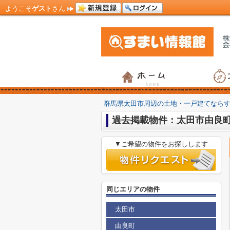
ようこそ
ゲスト
さん
群馬県太田市周辺の土地・一戸建てなら
過去掲載物件：太田市由良
▼ご希望の物件をお探しします
同じエリアの物件
太田市
由良町