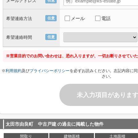
メールアドレス
任意
メール
電話
希望連絡方法
任意
希望連絡時間
任意
※営業目的でのお問い合わせは、恐れ入りますが、一切お断りさせていた
※
利用規約
及び
プライバシーポリシー
を必ずお読みください。左記内容に同
さい。
未入力項目がありま
太田市由良町 中古戸建
の過去に掲載した物件
間取り
建物面積
土地面積