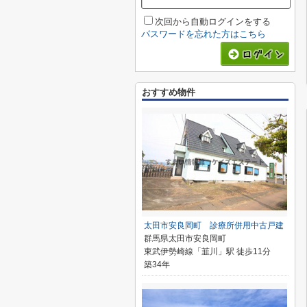
次回から自動ログインをする
パスワードを忘れた方はこちら
おすすめ物件
太田市安良岡町 診療所併用中古戸建
群馬県太田市安良岡町
東武伊勢崎線「韮川」駅 徒歩11分
築34年