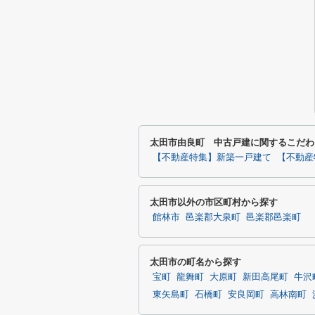
太田市由良町 中古戸建に関するこだわ
【不動産特集】新築一戸建て
【不動産
太田市以外の市区町村から探す
館林市
邑楽郡大泉町
邑楽郡邑楽町
太田市の町名から探す
宝町
龍舞町
大原町
新田高尾町
牛沢
東矢島町
石橋町
安良岡町
高林南町