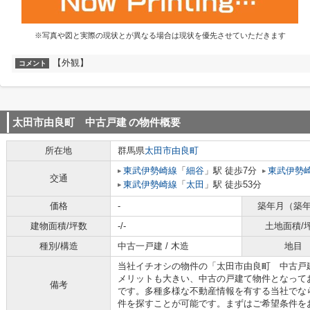
※写真や図と実際の現状とが異なる場合は現状を優先させていただきます
【外観】
コメント
太田市由良町 中古戸建
の物件概要
所在地
群馬県
太田市
由良町
東武伊勢崎線
「
細谷
」駅 徒歩7分
東武伊勢
交通
東武伊勢崎線
「
太田
」駅 徒歩53分
価格
-
築年月（築
建物面積/坪数
-/-
土地面積/
種別/構造
中古一戸建 / 木造
地目
当社イチオシの物件の「太田市由良町 中古戸
メリットも大きい、中古の戸建て物件となって
備考
です。多種多様な不動産情報を有する当社でな
件を探すことが可能です。まずはご希望条件を