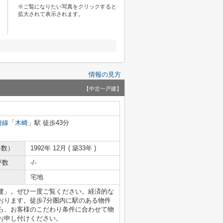
※ご覧になりたい写真をクリックすると
拡大されて表示されます。
情報の見方
【中古一戸建】
崎線
「
木崎
」駅 徒歩43分
年数）
1992年 12月 ( 築33年 )
坪数
-/-
宅地
建」。ぜひ一度ご覧ください。経済的な
おります。徒歩7分圏内に駅のある物件
ら、お客様のこだわり条件に合わせて物
お申し付けください。