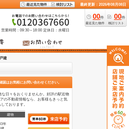
最終更新：2026年08月08日
00
00
件
件
最近見た物件
検討リスト
営業時間：09:30～18:00
定休日：水曜日
戸建
確認はお気軽にお問い合わせください。
敵な日々をおくりませんか。好評の駅近物
リアの不動産情報なら、お客様もきっと気
待ちしております。
建物
33年
階建