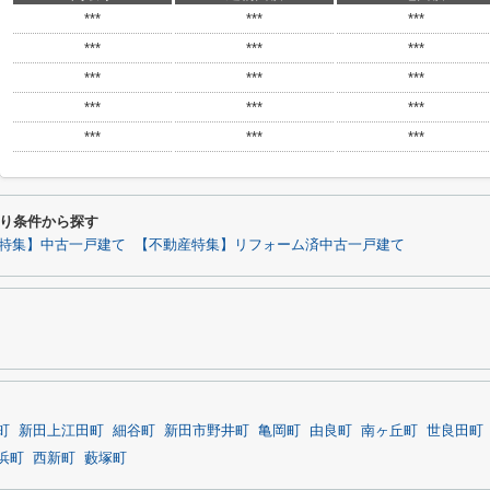
***
***
***
***
***
***
***
***
***
***
***
***
***
***
***
り条件から探す
特集】中古一戸建て
【不動産特集】リフォーム済中古一戸建て
町
新田上江田町
細谷町
新田市野井町
亀岡町
由良町
南ヶ丘町
世良田町
浜町
西新町
藪塚町