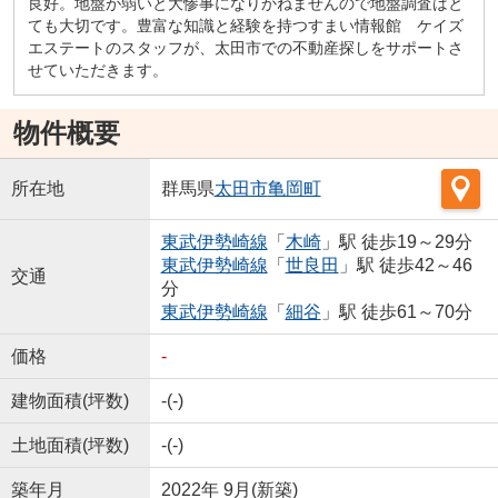
良好。地盤が弱いと大惨事になりかねませんので地盤調査はと
ても大切です。豊富な知識と経験を持つすまい情報館 ケイズ
エステートのスタッフが、太田市での不動産探しをサポートさ
せていただきます。
物件概要
所在地
群馬県
太田市
亀岡町
東武伊勢崎線
「
木崎
」駅 徒歩19～29分
東武伊勢崎線
「
世良田
」駅 徒歩42～46
交通
分
東武伊勢崎線
「
細谷
」駅 徒歩61～70分
価格
-
建物面積(坪数)
-(-)
土地面積(坪数)
-(-)
築年月
2022年 9月(新築)