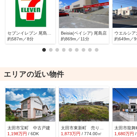
セブンイレブン 尾島亀岡店
Beisia(ベイシア) 尾島店
ウエルシア
約587m／8分
約869m／11分
約649m／
エリアの近い物件
太田市宝町 中古戸建
太田市東新町 売り土地
太田市龍舞
1,198
万
円
/ 6DK
1,873
万
円
/ 774.00㎡
1,680
万
円