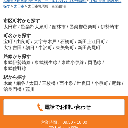
群馬県太田市周辺の土地・一戸建てならすまい情報館
>
(戸建(売買))地域から
探す
>
太田市
>
太田市亀岡町 新築住宅
市区町村から探す
太田市
/
邑楽郡大泉町
/
館林市
/
邑楽郡邑楽町
/
伊勢崎市
町名から探す
宝町
/
由良町
/
大字寄木戸
/
石橋町
/
新田上江田町
/
大字吉田
/
朝日
/
牛沢町
/
東矢島町
/
新田高尾町
路線から探す
東武伊勢崎線
/
東武桐生線
/
東武小泉線
/
両毛線
/
東武佐野線
駅から探す
木崎
/
細谷
/
太田
/
三枚橋
/
西小泉
/
世良田
/
小泉町
/
竜舞
/
治良門橋
/
韮川
電話でお問い合わせ
営業時間：
09:30～18:00
定休日：
水曜日