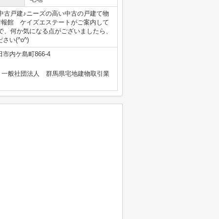
中古戸建♪ニーズの高い中古の戸建て物
情報館 ケイズエステートがご案内して
で、何か気になる点がございましたら、
ださい(^o^)
市内ケ島町866-4
、一般社団法人 群馬県宅地建物取引業