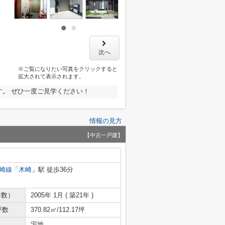
次へ
※ご覧になりたい写真をクリックすると
拡大されて表示されます。
。 ぜひ一度ご見学ください！
情報の見方
【中古一戸建】
崎線
「
木崎
」駅 徒歩36分
年数）
2005年 1月 ( 築21年 )
坪数
370.82㎡/112.17坪
宅地