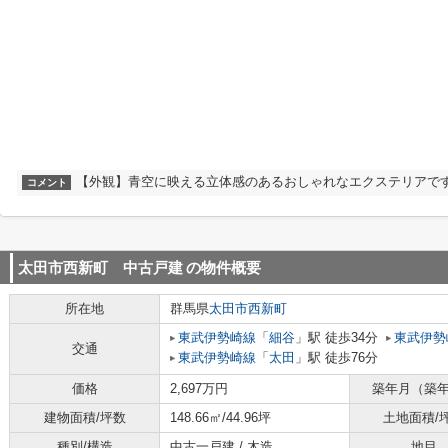
【外観】青空に映える立体感のあるおしゃれなエクステリアです
コメント
太田市西新町 中古戸建
の物件概要
所在地
群馬県
太田市
西新町
東武伊勢崎線
「
細谷
」駅 徒歩34分
東武伊勢
交通
東武伊勢崎線
「
太田
」駅 徒歩76分
価格
2,697万円
築年月（築
建物面積/坪数
148.66㎡/44.96坪
土地面積/
種別/構造
中古一戸建 / 木造
地目