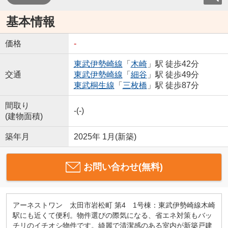
基本情報
価格
-
東武伊勢崎線
「
木崎
」駅 徒歩42分
交通
東武伊勢崎線
「
細谷
」駅 徒歩49分
東武桐生線
「
三枚橋
」駅 徒歩87分
間取り
-(-)
(建物面積)
築年月
2025年 1月(新築)
お問い合わせ(無料)
アーネストワン 太田市岩松町 第4 1号棟：東武伊勢崎線木崎
駅にも近くて便利。物件選びの際気になる、省エネ対策もバッ
チリのイチオシ物件です。綺麗で清潔感のある室内が新築戸建