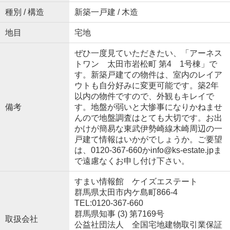
種別 / 構造
新築一戸建 / 木造
地目
宅地
ぜひ一度見ていただきたい、「アーネス
トワン 太田市岩松町 第4 1号棟」で
す。新築戸建ての物件は、室内のレイア
ウトも自分好みに変更可能です。築2年
以内の物件ですので、外観もキレイで
備考
す。地盤が弱いと大惨事になりかねませ
んので地盤調査はとても大切です。お出
かけが簡易な東武伊勢崎線木崎周辺の一
戸建て情報はいかがでしょうか。ご要望
は、0120-367-660かinfo@ks-estate.jpま
で遠慮なくお申し付け下さい。
すまい情報館 ケイズエステート
群馬県太田市内ケ島町866-4
TEL:0120-367-660
群馬県知事 (3) 第7169号
取扱会社
公益社団法人 全国宅地建物取引業保証