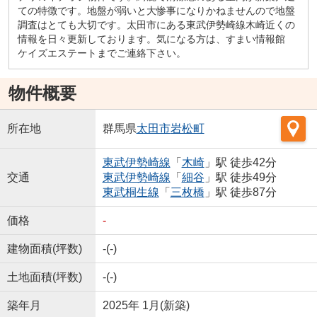
ての特徴です。地盤が弱いと大惨事になりかねませんので地盤
調査はとても大切です。太田市にある東武伊勢崎線木崎近くの
情報を日々更新しております。気になる方は、すまい情報館
ケイズエステートまでご連絡下さい。
物件概要
所在地
群馬県
太田市
岩松町
東武伊勢崎線
「
木崎
」駅 徒歩42分
交通
東武伊勢崎線
「
細谷
」駅 徒歩49分
東武桐生線
「
三枚橋
」駅 徒歩87分
価格
-
建物面積(坪数)
-(-)
土地面積(坪数)
-(-)
築年月
2025年 1月(新築)