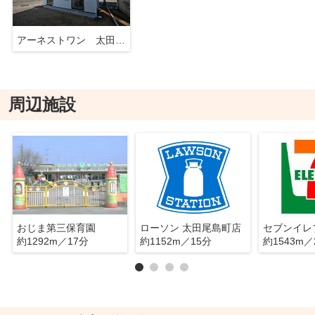
アーネストワン 太田市岩松町 第4 1号棟
周辺施設
おじま第三保育園
ローソン 太田尾島町店
約1292m／17分
約1152m／15分
約1543m／