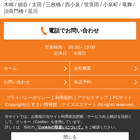
木崎
/
細谷
/
太田
/
三枚橋
/
西小泉
/
世良田
/
小泉町
/
竜舞
/
治良門橋
/
韮川
電話でお問い合わせ
営業時間：
09:30～18:00
定休日：
水曜日
ホーム
会社概要
お問い合わせ
来店予約
プライバシーポリシー
利用規約
アクセスマップ
PCサイト
Copyright(c) すまい情報館 ケイズエステート All rights reserved.
当サイトでは、お客様の当サイト利用状況把握、サービス向上検討を目的と
して、クッキー（Cookie）を使用しています。
詳しくは、当社の
「Cookieの取扱いについて」
をご確認ください。
閉じる