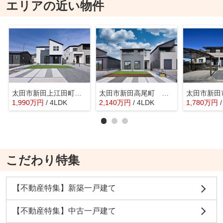
エリアの近い物件
太田市新田上江田町 タクトホーム
太田市新田高尾町 タクトホーム 3号棟
1,990
万
円
/ 4LDK
2,140
万
円
/ 4LDK
1,780
万
円
こだわり特集
【不動産特集】新築一戸建て
【不動産特集】中古一戸建て