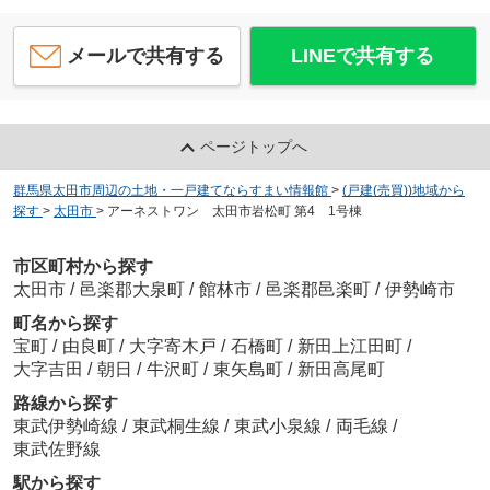
メールで共有する
LINEで共有する
ページトップへ
群馬県太田市周辺の土地・一戸建てならすまい情報館
>
(戸建(売買))地域から
探す
>
太田市
>
アーネストワン 太田市岩松町 第4 1号棟
市区町村から探す
太田市
/
邑楽郡大泉町
/
館林市
/
邑楽郡邑楽町
/
伊勢崎市
町名から探す
宝町
/
由良町
/
大字寄木戸
/
石橋町
/
新田上江田町
/
大字吉田
/
朝日
/
牛沢町
/
東矢島町
/
新田高尾町
路線から探す
東武伊勢崎線
/
東武桐生線
/
東武小泉線
/
両毛線
/
東武佐野線
駅から探す