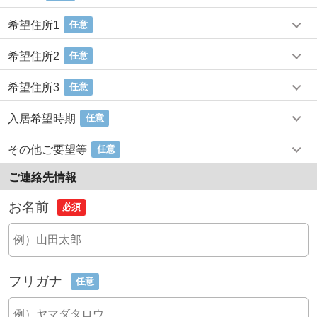
希望住所1
任意
希望住所2
任意
希望住所3
任意
入居希望時期
任意
その他ご要望等
任意
ご連絡先情報
お名前
必須
フリガナ
任意