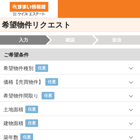
希望物件リクエスト
入力
確認
送信
ご希望条件
希望物件種別
任意
価格【売買物件】
任意
希望物件間取り
任意
土地面積
任意
建物面積
任意
築年数
任意