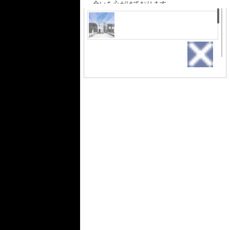
合いを心がけております。
お客様ご自身のニーズやライフスタイ
ルを一緒にご相談させて頂きながら、
ここでいいより『ここがいい！』と納
得のいく不動産をご紹介させて頂きま
す。
外観
青空に映える高級感のあるエク
そして、『この物件にしてよかった』
ステリアです。 ぜひ一度ご見学
と感じて頂けるサービスを提供してい
ください！
きたいと考えております。
「日々、お客様の快適な生活の為
に・・・」という事を第一に考え、お
客様のご要望をお伺いし、お客様のご
希望に合った物件をご紹介させて頂き
ます。
間取り
ウォークインクローゼットや
パントリーなど収納豊富な間
取り♪
居間・リビング
広々としていて
明るい日差しも
たくさん入ってきます。家具を置いて
もゆとりある空間となっております♪