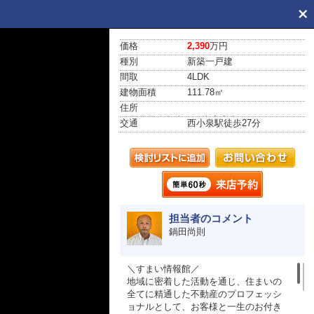
価格
2,390
万円
種別
新築一戸建
間取
4LDK
建物面積
111.78㎡
住所
群馬県邑楽郡大泉町大字寄木戸906-2
交通
西小泉駅
徒歩27分
担当者のコメント
鍋田尚則
＼すまい情報館／
地域に密着した活動を通じ、住まいの
全てに精通した不動産のプロフェッシ
ョナルとして、お客様と一生のお付き