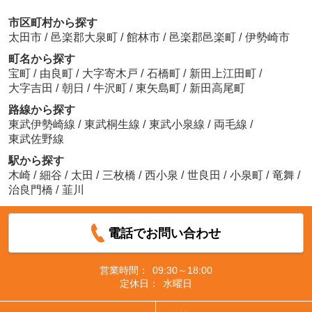
市区町村から探す
太田市
/
邑楽郡大泉町
/
館林市
/
邑楽郡邑楽町
/
伊勢崎市
町名から探す
宝町
/
由良町
/
大字寄木戸
/
石橋町
/
新田上江田町
/
大字吉田
/
朝日
/
牛沢町
/
東矢島町
/
新田高尾町
路線から探す
東武伊勢崎線
/
東武桐生線
/
東武小泉線
/
両毛線
/
東武佐野線
駅から探す
木崎
/
細谷
/
太田
/
三枚橋
/
西小泉
/
世良田
/
小泉町
/
竜舞
/
治良門橋
/
韮川
電話でお問い合わせ
営業時間：
09:30～18:00
定休日：
水曜日