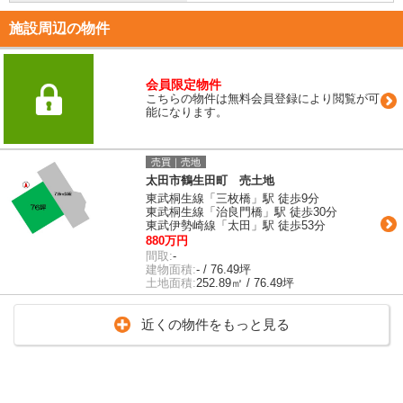
施設周辺の物件
会員限定物件
こちらの物件は無料会員登録により閲覧が可
能になります。
売買｜売地
太田市鶴生田町 売土地
東武桐生線「三枚橋」駅 徒歩9分
東武桐生線「治良門橋」駅 徒歩30分
東武伊勢崎線「太田」駅 徒歩53分
880万円
間取:
-
建物面積:
- / 76.49坪
土地面積:
252.89㎡ / 76.49坪
近くの物件をもっと見る