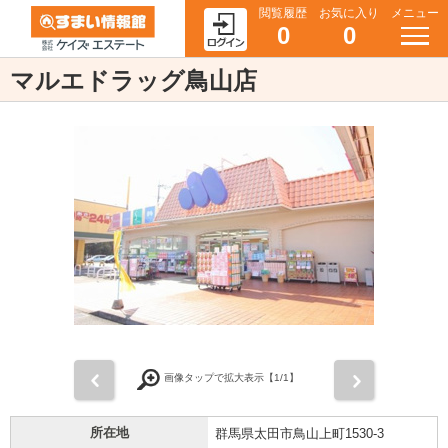
閲覧履歴
お気に入り
メニュー
0
0
マルエドラッグ鳥山店
前
次
画像タップで拡大表示【
1
/1】
所在地
群馬県太田市鳥山上町1530-3