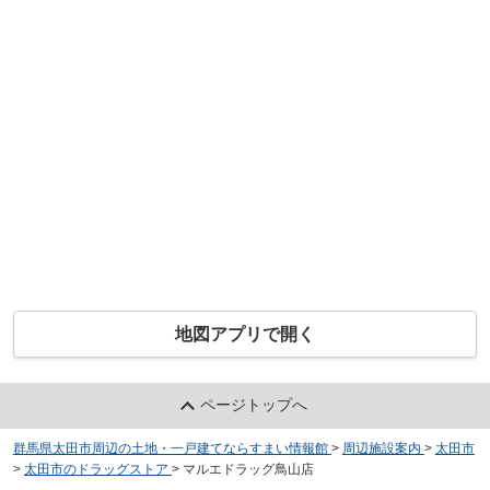
地図アプリで開く
ページトップへ
群馬県太田市周辺の土地・一戸建てならすまい情報館
>
周辺施設案内
>
太田市
>
太田市のドラッグストア
>
マルエドラッグ鳥山店